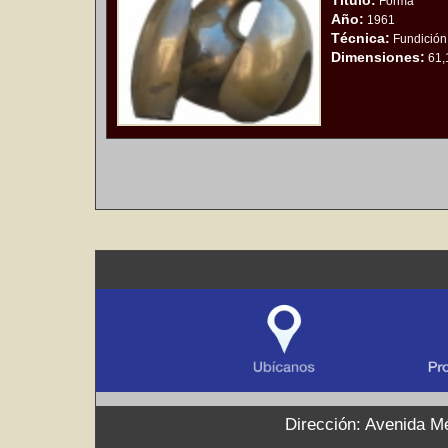
Título:
Forma
Año:
1961
Técnica:
Fundición
Dimensiones:
61,1
Dirección: Avenida Mé