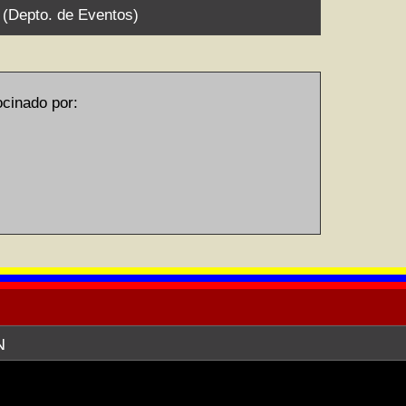
9 (Depto. de Eventos)
inado por:
N
EREDA) ofrece sus servicios de web
I) en relación a la publicación en