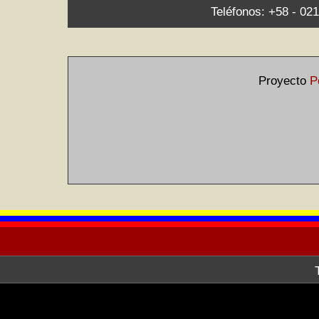
Teléfonos: +58 - 021
Proyecto
P
La Galería de Arte Nacional, a tr
después de haber hecho la consult