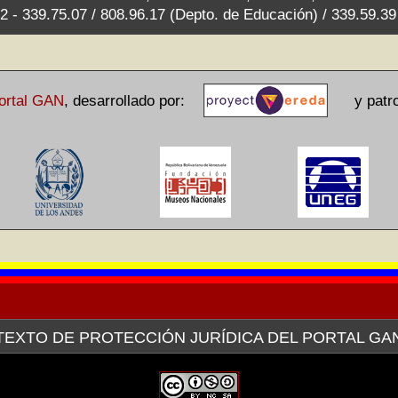
2 - 339.75.07 / 808.96.17 (Depto. de Educación) / 339.59.3
ortal GAN
,
desarrollado por:
y patroc
TEXTO DE PROTECCIÓN JURÍDICA DEL PORTAL GA
avés de la plataforma tecnológica de la Red Venezolana de Arte (V
a pertinente ante el Servicio Autónomo de Propiedad Intelectual (SAP