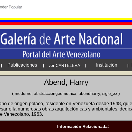
Publicaciones
Institución
|
|
|
|
ver CARTELERA
Abend, Harry
( moderno, abstracciongeometrica, abendharry, siglo_xx )
ano de origen polaco, residente en Venezuela desde 1948, quien
esarrolla numerosas obras arquitectónicas y ambientales, dedi
te Venezolano, 1963.
Información Relacionada:
y