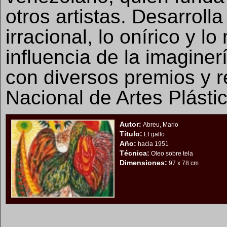
otros artistas. Desarroll
irracional, lo onírico y l
influencia de la imagine
con diversos premios y
Nacional de Artes Plásti
Autor:
Abreu, Mario
Título:
El gallo
Año:
hacia 1951
Técnica:
Oleo sobre tela
Dimensiones:
97 x 78 cm