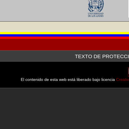
TEXTO DE PROTECCI
La Galería de Arte Nacional, a través de la plataforma tecn
después de haber hecho la consulta pertinente ante el Servici
línea de las imágenes de las obras que forman parte tanto d
El contenido de esta web está liberado bajo licencia
Creati
muestran.
En virtud del Convenio de Berna para la Protección de las Obr
Septiembre de 1982, en sus
Artículo 9.- (2) Se reserva a las legislaciones de los países de
determinados casos especiales, con tal que esa reproducción no a
los intereses legítimos del autor.