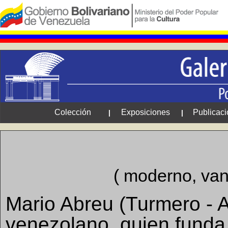
Colección
Exposiciones
Publicac
|
|
( moderno, van
Mario Abreu (Turmero - A
venezolano, quien funda e