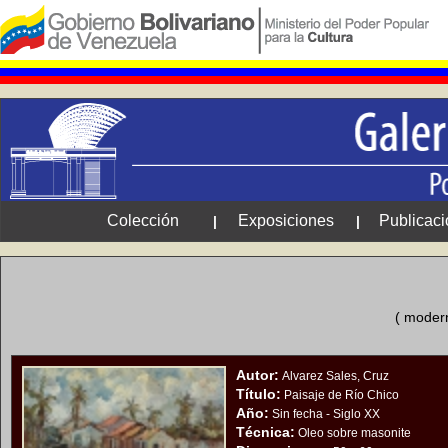
Colección
Exposiciones
Publicac
|
|
( modern
Autor:
Alvarez Sales, Cruz
Título:
Paisaje de Río Chico
Año:
Sin fecha - Siglo XX
Técnica:
Oleo sobre masonite