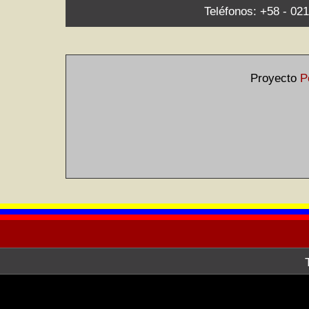
Teléfonos: +58 - 021
Proyecto
P
La Galería de Arte Nacional, a tr
después de haber hecho la consult