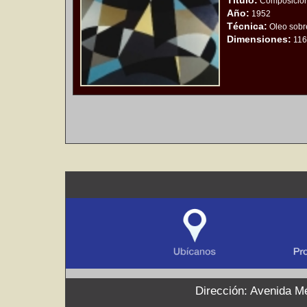
Título:
Composició
Año:
1952
Técnica:
Oleo sobre
Dimensiones:
116
Dirección: Avenida Mé