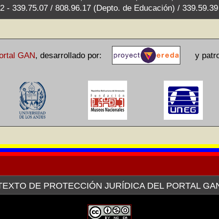
2 - 339.75.07 / 808.96.17 (Depto. de Educación) / 339.59.3
ortal GAN
,
desarrollado por:
y patroc
TEXTO DE PROTECCIÓN JURÍDICA DEL PORTAL GA
avés de la plataforma tecnológica de la Red Venezolana de Arte (V
a pertinente ante el Servicio Autónomo de Propiedad Intelectual (SAP