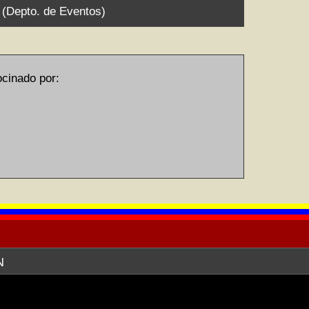
9 (Depto. de Eventos)
inado por:
N
EREDA) ofrece sus servicios de web
I) en relación a la publicación en