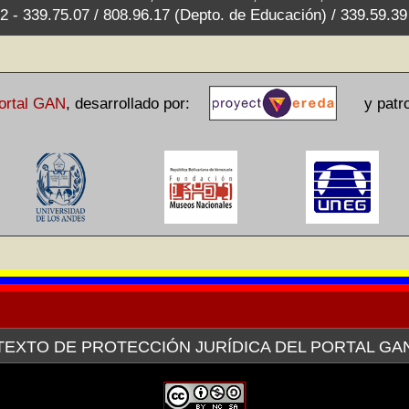
2 - 339.75.07 / 808.96.17 (Depto. de Educación) / 339.59.3
ortal GAN
,
desarrollado por:
y patroc
TEXTO DE PROTECCIÓN JURÍDICA DEL PORTAL GA
avés de la plataforma tecnológica de la Red Venezolana de Arte (V
a pertinente ante el Servicio Autónomo de Propiedad Intelectual (SAP