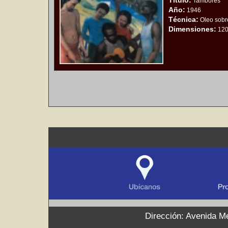
Título:
Tambores
Año:
1946
Técnica:
Oleo sobre
Dimensiones:
120
Dirección: Avenida Mé