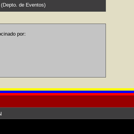
9 (Depto. de Eventos)
inado por:
N
EREDA) ofrece sus servicios de web
I) en relación a la publicación en