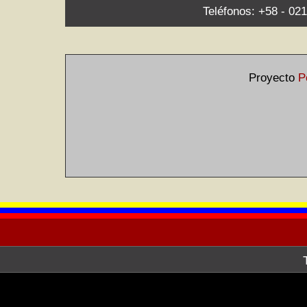
Teléfonos: +58 - 021
Proyecto
P
La Galería de Arte Nacional, a tr
después de haber hecho la consult