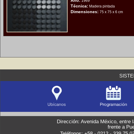
Año:
1969
Técnica:
Madera pintada
Dimensiones:
75 x 75 x 6 cm
SIST
Dirección: Avenida México, entre 
frente a Pu
Teléfonos: +58 - 0212 - 339.75.0