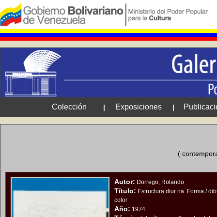
Colección
Exposiciones
Publicac
|
|
( contempora
Autor:
Dorrego, Rolando
Título:
Estructura diur na. Forma / dibu
color
Año:
1974