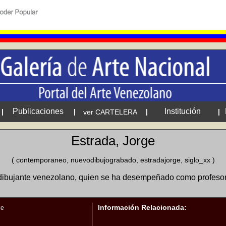
Publicaciones
Institución
|
|
|
|
ver CARTELERA
Estrada, Jorge
( contemporaneo, nuevodibujograbado, estradajorge, siglo_xx )
 dibujante venezolano, quien se ha desempeñado como profesor de
Información Relacionada:
ge