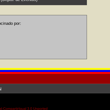
inado por:
N
EREDA) ofrece sus servicios de web
I) en relación a la publicación en
posiciones que en sus espacios se
-CompartirIgual 3.0 Unported