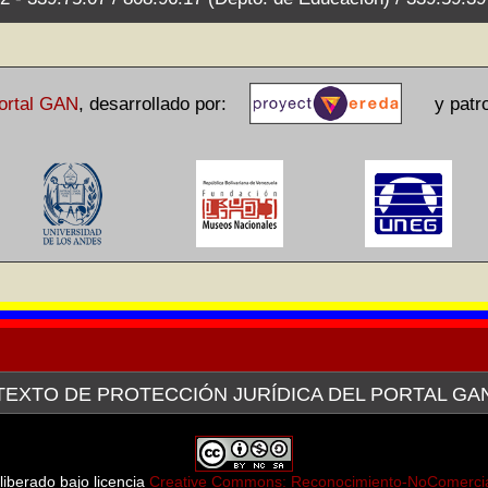
ortal GAN
,
desarrollado por:
y patroc
TEXTO DE PROTECCIÓN JURÍDICA DEL PORTAL GA
avés de la plataforma tecnológica de la Red Venezolana de Arte (V
a pertinente ante el Servicio Autónomo de Propiedad Intelectual (SAP
as que forman parte tanto de la colección del museo como de las ex
liberado bajo licencia
Creative Commons: Reconocimiento-NoComercial