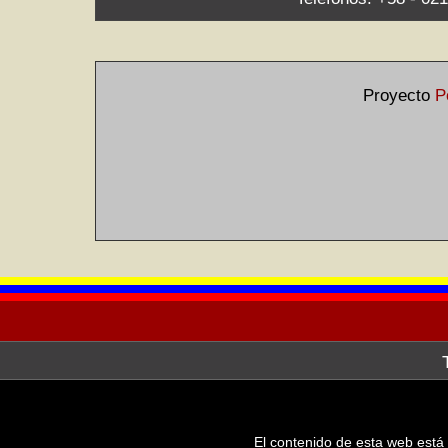
Proyecto
P
La Galería de Arte Nacional, a tr
después de haber hecho la consult
línea de las imágenes de las obr
El contenido de esta web está 