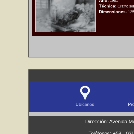
Año:
1981
Técnica:
Grafito so
Dimensiones:
125
Dirección: Avenida Mé
Teléfonos: +58 - 021