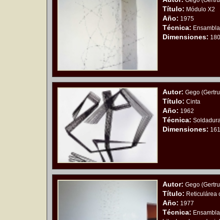
Gego (Gertru
Título:
Módulo X2
Año:
1975
Técnica:
Ensamblaje
Dimensiones:
180
Autor:
Gego (Gertru
Título:
Cinta
Año:
1962
Técnica:
Soldadura 
Dimensiones:
161
Autor:
Gego (Gertru
Título:
Reticulárea 
Año:
1977
Técnica:
Ensamblaje