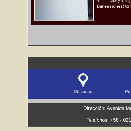
hilo de nylon y plexig
Dimensiones:
627
Dirección: Avenida Mé
Teléfonos: +58 - 021