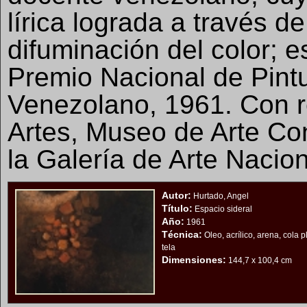
lírica lograda a través d
difuminación del color; 
Premio Nacional de Pintu
Venezolano, 1961. Con r
Artes, Museo de Arte Co
la Galería de Arte Nacion
Autor:
Hurtado, Angel
Título:
Espacio sideral
Año:
1961
Técnica:
Oleo, acrílico, arena, cola p
tela
Dimensiones:
144,7 x 100,4 cm