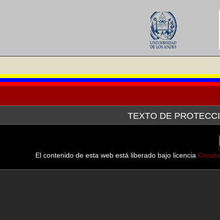
TEXTO DE PROTECCI
La Galería de Arte Nacional, a través de la plataforma tecn
después de haber hecho la consulta pertinente ante el Servici
línea de las imágenes de las obras que forman parte tanto d
El contenido de esta web está liberado bajo licencia
Creati
muestran.
En virtud del Convenio de Berna para la Protección de las Obr
Septiembre de 1982, en sus
Artículo 9.- (2) Se reserva a las legislaciones de los países de
determinados casos especiales, con tal que esa reproducción no a