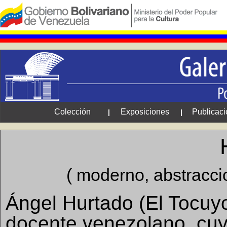
Colección
Exposiciones
Publicac
|
|
( moderno, abstracci
Ángel Hurtado (El Tocuyo 
docente venezolano, cuy