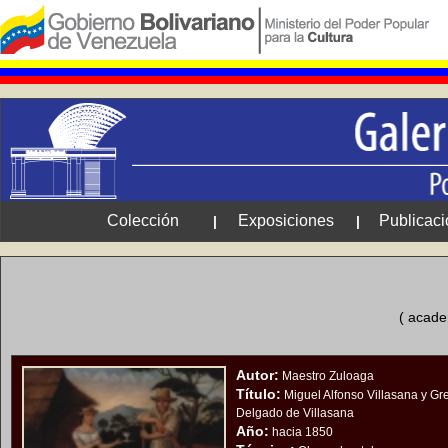
Colección
Exposiciones
Publicac
|
|
( acade
Autor:
Maestro Zuloaga
Título:
Miguel Alfonso Villasana y Gr
Delgado de Villasana
Año:
hacia 1850