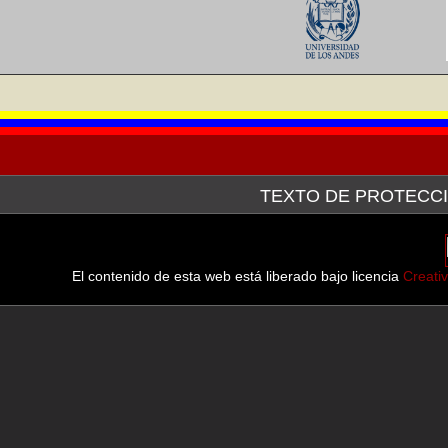
TEXTO DE PROTECCI
La Galería de Arte Nacional, a través de la plataforma tecn
después de haber hecho la consulta pertinente ante el Servici
línea de las imágenes de las obras que forman parte tanto d
El contenido de esta web está liberado bajo licencia
Creati
muestran.
En virtud del Convenio de Berna para la Protección de las Obr
Septiembre de 1982, en sus
Artículo 9.- (2) Se reserva a las legislaciones de los países de
determinados casos especiales, con tal que esa reproducción no a
los intereses legítimos del autor.