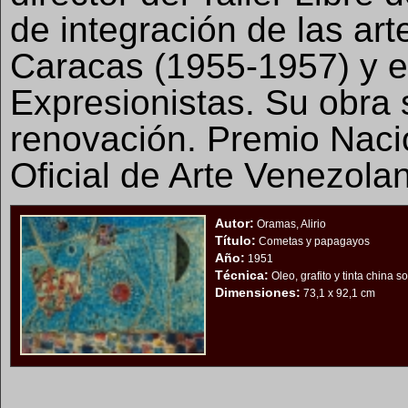
de integración de las art
Caracas (1955-1957) y 
Expresionistas. Su obra
renovación. Premio Nacio
Oficial de Arte Venezola
Autor:
Oramas, Alirio
Título:
Cometas y papagayos
Año:
1951
Técnica:
Oleo, grafito y tinta china s
Dimensiones:
73,1 x 92,1 cm