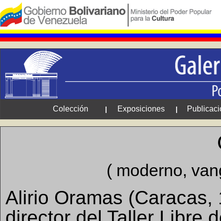
Colección
Exposiciones
Publicac
|
|
( moderno, vang
Alirio Oramas (Caracas, 
director del Taller Libre 