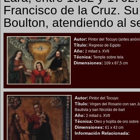
Francisco de la Cruz. Su 
Boulton, atendiendo al se
Autor:
Pintor del Tocuyo (antes anón
Título:
Regreso de Egipto
Año:
2 mitad s. XVII
Técnica:
Temple sobre tela
Dimensiones:
109 x 87,5 cm
Autor:
Pintor del Tocuyo
Título:
Virgen del Rosario con san J
Bautista y san Nicolás de bari
Año:
2 mitad s. XVII
Técnica:
Oleo y hojilla de oro sobr
Dimensiones:
61 x 43 cm
Información Relacionada: