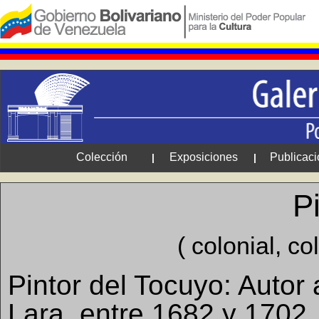
Colección
Exposiciones
Publicac
|
|
P
( colonial, co
Pintor del Tocuyo: Autor
Lara, entre 1682 y 1702