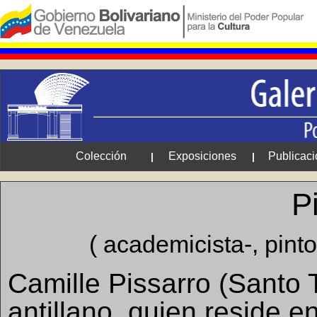
Colección
Exposiciones
Publicac
|
|
P
( academicista-, pinto
Camille Pissarro (Santo 
antillano, quien reside 