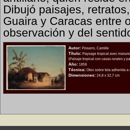
Dibujó paisajes, retratos
Guaira y Caracas entre o
observación y del sentido
Autor:
Pissarro, Camille
Título:
Paysage tropical avec masures
(Paisaje tropical con casas rurales y p
Año:
1856
Técnica:
Oleo sobre tela adherida a 
Dimensiones:
24,8 x 32,7 cm