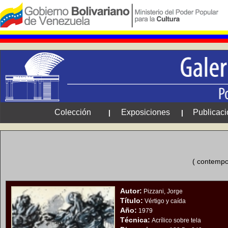
Colección
Exposiciones
Publicac
|
|
( contempo
Autor:
Pizzani, Jorge
Título:
Vértigo y caída
Año:
1979
Técnica:
Acrílico sobre tela