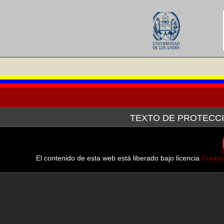
TEXTO DE PROTECCI
La Galería de Arte Nacional, a través de la plataforma tecn
después de haber hecho la consulta pertinente ante el Servici
línea de las imágenes de las obras que forman parte tanto d
El contenido de esta web está liberado bajo licencia
Creati
muestran.
En virtud del Convenio de Berna para la Protección de las Obr
Septiembre de 1982, en sus
Artículo 9.- (2) Se reserva a las legislaciones de los países de
determinados casos especiales, con tal que esa reproducción no a