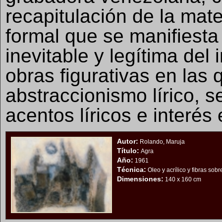
recapitulación de la mat
formal que se manifiest
inevitable y legítima del
obras figurativas en las 
abstraccionismo lírico, 
acentos líricos e interés 
Autor:
Rolando, Maruja
Título:
Agra
Año:
1961
Técnica:
Oleo y acrílico y fibras sobr
Dimensiones:
140 x 160 cm