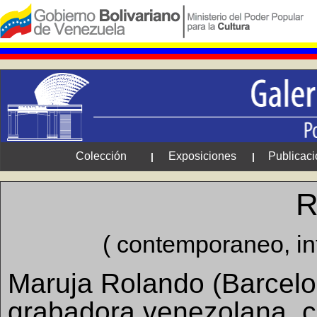
Colección
Exposiciones
Publicac
|
|
R
( contemporaneo, in
Maruja Rolando (Barcelon
grabadora venezolana, c