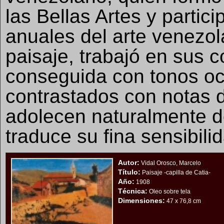
las Bellas Artes y partic
anuales del arte venezol
paisaje, trabajó en sus 
conseguida con tonos oc
contrastados con notas d
adolecen naturalmente de
traduce su fina sensibili
Autor:
Vidal Orosco, Marcelo
Título:
Paisaje -capilla de Catia-
Año:
1908
Técnica:
Oleo sobre tela
Dimensiones:
47 x 76,8 cm