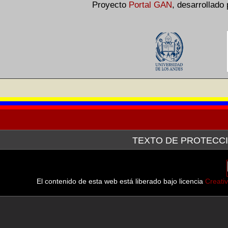
Proyecto
Portal GAN
,
desarrollado
TEXTO DE PROTECCI
La Galería de Arte Nacional, a través de la plataforma tecn
después de haber hecho la consulta pertinente ante el Servici
línea de las imágenes de las obras que forman parte tanto d
El contenido de esta web está liberado bajo licencia
Creati
muestran.
En virtud del Convenio de Berna para la Protección de las Obr
Septiembre de 1982, en sus