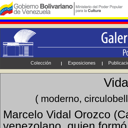
Colección
Exposiciones
Publicac
|
|
Vida
( moderno, circulobel
Marcelo Vidal Orozco (Ca
venezolano, quien formó 