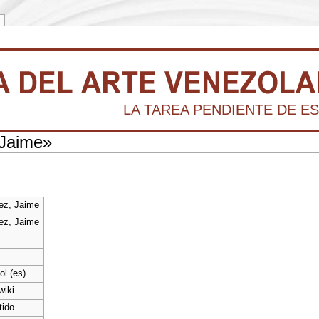
LA TAREA PENDIENTE DE ES
 Jaime»
ez, Jaime
ez, Jaime
ol (es)
wiki
tido