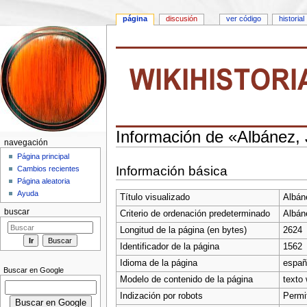
página
discusión
ver código
historial
Información de «Albánez,
navegación
Saltar a:
navegación
,
buscar
Página principal
Información básica
Cambios recientes
Página aleatoria
Ayuda
Título visualizado
Albán
buscar
Criterio de ordenación predeterminado
Albán
Longitud de la página (en bytes)
2624
Identificador de la página
1562
Idioma de la página
españ
Buscar en Google
Modelo de contenido de la página
texto 
Indización por robots
Permi