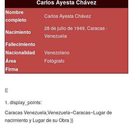
Carlos Ayesta Chávez
Nombre
Carlos Ayesta Chávez
completo
28 de julio de 1949, Caracas -
Nacimiento
Venezuela
Fallecimiento
Nacionalidad
Venezolano
Área
Fotógrafo
Firma
{{
display_points:
Caracas Venezuela,Venezuela~Caracas~Lugar de
nacimiento y Lugar de su Obra }}