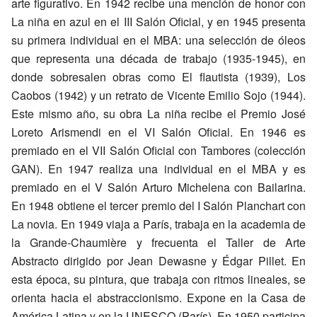
arte figurativo. En 1942 recibe una mención de honor con
La niña en azul en el III Salón Oficial, y en 1945 presenta
su primera individual en el MBA: una selección de óleos
que representa una década de trabajo (1935-1945), en
donde sobresalen obras como El flautista (1939), Los
Caobos (1942) y un retrato de Vicente Emilio Sojo (1944).
Este mismo año, su obra La niña recibe el Premio José
Loreto Arismendi en el VI Salón Oficial. En 1946 es
premiado en el VII Salón Oficial con Tambores (colección
GAN). En 1947 realiza una individual en el MBA y es
premiado en el V Salón Arturo Michelena con Bailarina.
En 1948 obtiene el tercer premio del I Salón Planchart con
La novia. En 1949 viaja a París, trabaja en la academia de
la Grande-Chaumière y frecuenta el Taller de Arte
Abstracto dirigido por Jean Dewasne y Édgar Pillet. En
esta época, su pintura, que trabaja con ritmos lineales, se
orienta hacia el abstraccionismo. Expone en la Casa de
América Latina y en la UNESCO (París). En 1950 participa