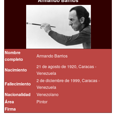
Armando Barrios
‎
Nombre
Armando Barrios
completo
21 de agosto de 1920, Caracas -
Nacimiento
Venezuela
2 de diciembre de 1999, Caracas -
Fallecimiento
Venezuela
Nacionalidad
Venezolano
Área
Pintor
Firma