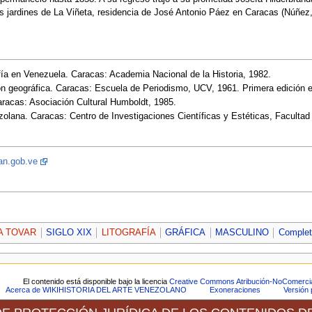
s jardines de La Viñeta, residencia de José Antonio Páez en Caracas (Núñez, o
rafía en Venezuela. Caracas: Academia Nacional de la Historia, 1982.
ón geográfica. Caracas: Escuela de Periodismo, UCV, 1961. Primera edición 
racas: Asociación Cultural Humboldt, 1985.
zolana. Caracas: Centro de Investigaciones Científicas y Estéticas, Faculta
an.gob.ve
A TOVAR
SIGLO XIX
LITOGRAFÍA
GRÁFICA
MASCULINO
Complet
.
El contenido está disponible bajo la licencia
Creative Commons Atribución-NoComercia
Acerca de WIKIHISTORIA DEL ARTE VENEZOLANO
Exoneraciones
Versión 