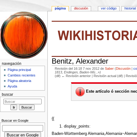
página
discusión
ver código
historial
Benitz, Alexander
navegación
Revisión del 16:18 7 nov 2012 de
Saber
(
Discusión
|
co
Página principal
1813, Endingen, Baden-Wü...»)
Cambios recientes
(dif) ← Revisión anterior | Revisión actual (dif) | Revisi
Saltar a:
navegación
,
buscar
Página aleatoria
Ayuda
Este artículo ó sección nece
buscar
{{
Buscar en Google
display_points:
Baden-Württemberg Alemania,Alemania~Alemania