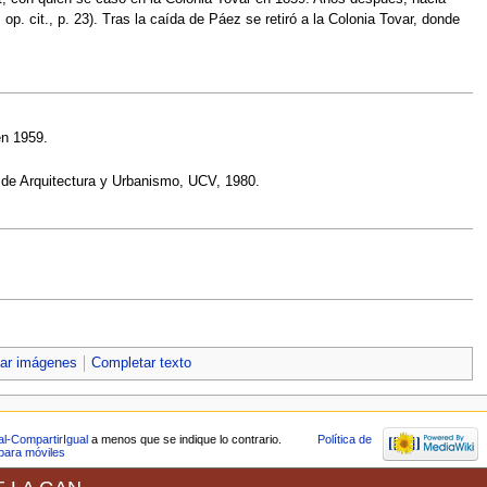
p. cit., p. 23). Tras la caída de Páez se retiró a la Colonia Tovar, donde
en 1959.
d de Arquitectura y Urbanismo, UCV, 1980.
ar imágenes
Completar texto
l-CompartirIgual
a menos que se indique lo contrario.
Política de
para móviles