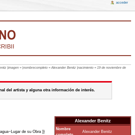
acceder
IBIR LA HISTORIA DEL ARTE VENEZOLANO D
r Benitz |imagen = |nombrecompleto = Alexander Benitz |nacimiento = 19 de noviembre de
al del artista y alguna otra información de interés.
Alexander Benitz
Nombre
Alexander Benitz
agua~Lugar de su Obra }}
completo