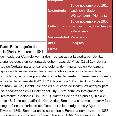
19 de noviembre de 1813,
Nacimiento
Endingen, Baden-
Württemberg - Alemania
15 de noviembre de 1865,
Fallecimiento
Colonia Tovar, Edo. Aragua
- Venezuela
Nacionalidad
Venezolano
Área
Litógrafo
arís. En la litografía de
Firma
ela (París: H. Fournier, 1841,
 delineada por Carmelo Fernández, fue pasada a la piedra por Benitz,
era una reproducción conjunta de ocho mapas del Atlas (11 al 18). Benitz
ectos de Codazzi para fundar una colonia de inmigrantes en Venezuela
oquis donde se señalaban los sitios posibles para la ubicación de la
r Codazzi, "el primer plano de una parte del territorio venezolano impreso
nezolano de febrero de 1842. El 20 de junio de 1842, Benitz y Codazzi
de Simón Bolívar, Benitz iniciaba en el ducado de Baden los arreglos para
il se encontraban en El Palmar del Tuy. Entre aquellos inmigrantes se
almente la colonia (1980, p. 91). Además de estos trabajos, inició el 8
zo de 1844, en compañía de Karl Moritz, Benitz era el administrador y fue
egistró en su diario los conflictos entre los inmigrantes y Agustín
 Tovar en 1846. Benitz anuncia su partida a Europa a comienzos de 1856
t, con quien se casó en la Colonia Tovar en 1859. Años después, hacia