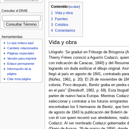
Contenido
[
ocultar
]
Consultar el DRAE
1
Vida y obra
2
Fuentes
3
Créditos
4
Comentarios
herramientas
Vida y obra
Lo que enlaza aquí
Cambios relacionados
Litógrafo. Se graduó en Friburgo de Brisgovia (Al
Páginas especiales
Thierry Frères conoció a Agustín Codazzi, quien 
Versión para imprimir
con indicación de Caracas, 1840) y del Resumen 
Enlace permanente
logrando sin duda estilizar el dibujo original. 
Información de la
página
llegó al país en agosto de 1841, contratado par
Citar esta página
(Núñez, 1961, p. 20). El 26 de noviembre de 1841
colonia. Poco después, Benitz graba en piedra el
en el país" (Drenikoff, 1982, p. 69). Esta lito
parten de nuevo hacia Europa. Mientras Codazzi r
seleccionar y contratar a los futuros emigrantes
encontraban los 5 hermanos de Benitz, que form
de agosto de 1843 la publicación del Boletín de
con él con quien recorrió sus alrededores, reali
Codazzi. Al ser nombrado Codazzi gobernador de
(Diario de Avisos, 29 de marzo de 1856), donde