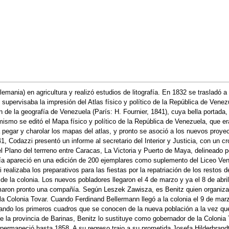
emania) en agricultura y realizó estudios de litografía. En 1832 se trasladó a P
supervisaba la impresión del Atlas físico y político de la República de Venezu
de la geografía de Venezuela (París: H. Fournier, 1841), cuya bella portada,
Asimismo se editó el Mapa físico y político de la República de Venezuela, que 
a pegar y charolar los mapas del atlas, y pronto se asoció a los nuevos proy
, Codazzi presentó un informe al secretario del Interior y Justicia, con un cr
 Plano del terrreno entre Caracas, La Victoria y Puerto de Maya, delineado po
grafía apareció en una edición de 200 ejemplares como suplemento del Liceo Ve
ealizaba los preparativos para las fiestas por la repatriación de los restos 
 de la colonia. Los nuevos pobladores llegaron el 4 de marzo y ya el 8 de abr
aron pronto una compañía. Según Leszek Zawisza, es Benitz quien organiza re
 la Colonia Tovar. Cuando Ferdinand Bellermann llegó a la colonia el 9 de mar
zando los primeros cuadros que se conocen de la nueva población a la vez que r
 la provincia de Barinas, Benitz lo sustituye como gobernador de la Colonia
 permaneció hasta 1858. A su regreso trajo a su prometida Josefa Hilderbrand