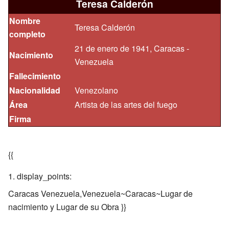
Teresa Calderón
Nombre
Teresa Calderón
completo
21 de enero de 1941, Caracas -
Nacimiento
Venezuela
Fallecimiento
Nacionalidad
Venezolano
Área
Artista de las artes del fuego
Firma
{{
display_points:
Caracas Venezuela,Venezuela~Caracas~Lugar de
nacimiento y Lugar de su Obra }}