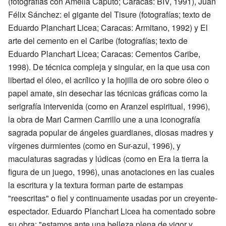
(fotografías con Amelia Caputo; Caracas: BIV, 1991), Juan
Félix Sánchez: el gigante del Tisure (fotografías; texto de
Eduardo Planchart Licea; Caracas: Armitano, 1992) y El
arte del cemento en el Caribe (fotografías; texto de
Eduardo Planchart Licea; Caracas: Cementos Caribe,
1998). De técnica compleja y singular, en la que usa con
libertad el óleo, el acrílico y la hojilla de oro sobre óleo o
papel amate, sin desechar las técnicas gráficas como la
serigrafía intervenida (como en Aranzel espiritual, 1996),
la obra de Mari Carmen Carrillo une a una iconografía
sagrada popular de ángeles guardianes, diosas madres y
vírgenes durmientes (como en Sur-azul, 1996), y
maculaturas sagradas y lúdicas (como en Era la tierra la
figura de un juego, 1996), unas anotaciones en las cuales
la escritura y la textura forman parte de estampas
"reescritas" o fiel y continuamente usadas por un creyente-
espectador. Eduardo Planchart Licea ha comentado sobre
su obra: "estamos ante una belleza plena de vigor y