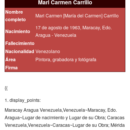
Mari Carmen Carrillo
Nombre
Mari Carmen [María del Carmen] Carrillo
completo
17 de agosto de 1963, Maracay, Edo.
Nacimiento
Aragua - Venezuela
Fallecimiento
Nacionalidad
Venezolano
Área
Pintora, grabadora y fotógrafa
Firma
{{
display_points:
Maracay Aragua Venezuela,Venezuela~Maracay, Edo.
Aragua~Lugar de nacimiento y Lugar de su Obra; Caracas
Venezuela,Venezuela~Caracas~Lugar de su Obra; Mérida