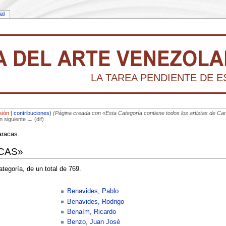
ial
LA TAREA PENDIENTE DE ESC
sión
|
contribuciones
)
(Página creada con «Esta Categoría contiene todos los artistas de Ca
ón siguiente → (dif)
aracas.
ACAS»
tegoría, de un total de 769.
Benavides, Pablo
Benavides, Rodrigo
Benaím, Ricardo
Benzo, Juan José