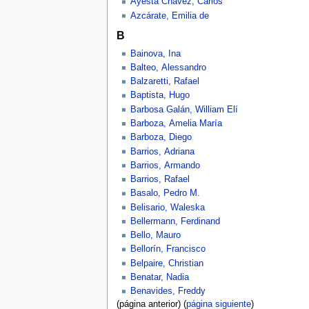
Ayesta Chávez, Carlos
Azcárate, Emilia de
B
Bainova, Ina
Balteo, Alessandro
Balzaretti, Rafael
Baptista, Hugo
Barbosa Galán, William Elí
Barboza, Amelia María
Barboza, Diego
Barrios, Adriana
Barrios, Armando
Barrios, Rafael
Basalo, Pedro M.
Belisario, Waleska
Bellermann, Ferdinand
Bello, Mauro
Bellorín, Francisco
Belpaire, Christian
Benatar, Nadia
Benavides, Freddy
(página anterior) (
página siguiente
)