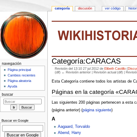
categoría
discusión
ver código
histor
Categoría:CARACAS
navegación
Revisión del 13:10 27 jul 2012 de
Elibeth Castillo
(
Discu
Página principal
(dif) ← Revisión anterior | Revisión actual (dif) | Revisi
Cambios recientes
Saltar a:
navegación
,
buscar
Página aleatoria
Esta Categoría contiene todos los artistas de C
Ayuda
Páginas en la categoría «CAR
buscar
Las siguientes 200 páginas pertenecen a esta ca
(página anterior) (
página siguiente
)
A
Buscar en Google
Aagaard, Torvaldo
Abend, Harry