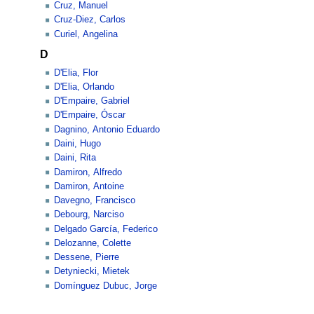
Cruz, Manuel
Cruz-Diez, Carlos
Curiel, Angelina
D
D'Elia, Flor
D'Elia, Orlando
D'Empaire, Gabriel
D'Empaire, Óscar
Dagnino, Antonio Eduardo
Daini, Hugo
Daini, Rita
Damiron, Alfredo
Damiron, Antoine
Davegno, Francisco
Debourg, Narciso
Delgado García, Federico
Delozanne, Colette
Dessene, Pierre
Detyniecki, Mietek
Domínguez Dubuc, Jorge