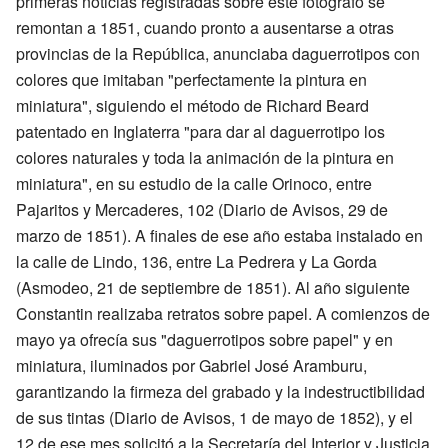
primeras noticias registradas sobre este fotógrafo se
remontan a 1851, cuando pronto a ausentarse a otras
provincias de la República, anunciaba daguerrotipos con
colores que imitaban "perfectamente la pintura en
miniatura", siguiendo el método de Richard Beard
patentado en Inglaterra "para dar al daguerrotipo los
colores naturales y toda la animación de la pintura en
miniatura", en su estudio de la calle Orinoco, entre
Pajaritos y Mercaderes, 102 (Diario de Avisos, 29 de
marzo de 1851). A finales de ese año estaba instalado en
la calle de Lindo, 136, entre La Pedrera y La Gorda
(Asmodeo, 21 de septiembre de 1851). Al año siguiente
Constantin realizaba retratos sobre papel. A comienzos de
mayo ya ofrecía sus "daguerrotipos sobre papel" y en
miniatura, iluminados por Gabriel José Aramburu,
garantizando la firmeza del grabado y la indestructibilidad
de sus tintas (Diario de Avisos, 1 de mayo de 1852), y el
12 de ese mes solicitó a la Secretaría del Interior y Justicia