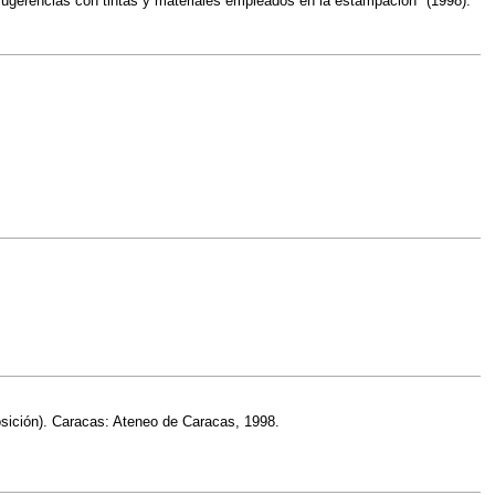
a sugerencias con tintas y materiales empleados en la estampación" (1998).
osición). Caracas: Ateneo de Caracas, 1998.