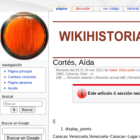
página
discusión
ver código
historial
Cortés, Aída
navegación
Revisión del 20:31 24 nov 2012 de
Saber
(
Discusión
|
c
Página principal
1965, Caracas, Distr...»)
Cambios recientes
(dif) ← Revisión anterior | Revisión actual (dif) | Revisi
Saltar a:
navegación
,
buscar
Página aleatoria
Ayuda
Este artículo ó sección nece
buscar
{{
Buscar en Google
display_points:
Caracas Venezuela,Venezuela~Caracas~Lugar d