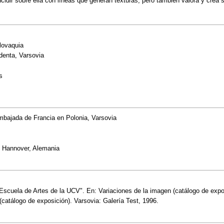
incidir sobre ella con líneas que generan texturas, pero también valora y cre
lovaquia
denta, Varsovia
s
mbajada de Francia en Polonia, Varsovia
 Hannover, Alemania
la Escuela de Artes de la UCV". En: Variaciones de la imagen (catálogo de exp
 (catálogo de exposición). Varsovia: Galería Test, 1996.