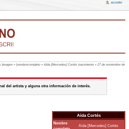
acceder
CRIBIR LA HISTORIA DEL ARTE VENEZOLANO 
rtés |imagen = |nombrecompleto = Aída [Mercedes] Cortés |nacimiento = 27 de noviembre de
al del artista y alguna otra información de interés.
Aída Cortés
Nombre
Aída [Mercedes] Cortés
completo