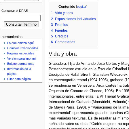
Contenido
[
ocultar
]
Consultar el DRAE
1
Vida y obra
2
Exposiciones individuales
3
Premios
4
Fuentes
5
Créditos
herramientas
6
Comentarios
Lo que enlaza aquí
Cambios relacionados
Vida y obra
Páginas especiales
Versión para imprimir
Grabadora. Hija de Armando José Cortés y Marga
Enlace permanente
Información de la
Posteriormente estudia en la Escuela Cristóbal
página
Discípula de Rafal Strent, Stanislaw Wieczorek
Citar esta página
en escenografía teatral (1994-1996), grabado (1
se residencia en Venezuela. Aída Cortés ha tra
Orquesta de Cámara de Chacao, 1998). En 1995 
internacionales, entre ellas, la VI Trienal Gráfi
Internacional de Grabado (Maastricht, Holanda) 
de Mayo (París, 1998), y "Variaciones de la ima
experimental" que recuerda grandes cuadros (Cie
más variadas texturas. Es de resaltar asimismo, 
señalado sobre su obra: "Cortés sugiere, no rep