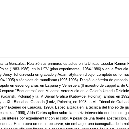
rita González. Realizó sus primeros estudios en la Unidad Escolar Ramón P
 Rojas (1983-1986), en la UCV (plan experimental, 1984-1986) y en la Escuel
 y Jersy Tchórzewski en grabado y Adam Styka en dibujo, completó su formac
994-1995) y técnicas de muralismo (1995-1996). Dirigió la cátedra de grabado
bajado en escenografías en España y Venezuela (Il maestro de cappella, de Ci
expuso "Encuentros" con Milagros Verenzuela en la Galería Urzedu Dzielnicy
ca (Gdansk, Polonia) y la IV Bienal Gráfica (Katowice, Polonia), ambas en 1992
y la XIII Bienal de Grabado (Lodz, Polonia), en 1993; la VII Trienal de Graba
gen" (Ateneo de Caracas, 1998). Especializada en la técnica del linóleo de gr
sielska, 1996), Aída Cortés aplica sobre la matriz intervenida con buriles, g
su interés por experimentar con el color. A pesar de una fuerte abstracción, 
resenta. En su obra creemos observar, sin embargo, una iconografía de la nat