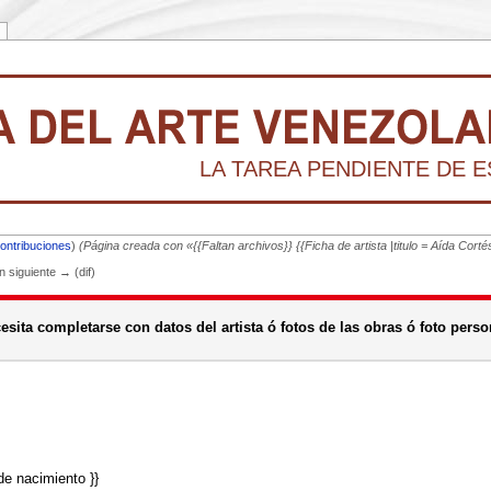
LA TAREA PENDIENTE DE ES
ontribuciones
)
(Página creada con «{{Faltan archivos}} {{Ficha de artista |titulo = Aída Co
ón siguiente → (dif)
sita completarse con datos del artista ó fotos de las obras ó foto person
e nacimiento }}