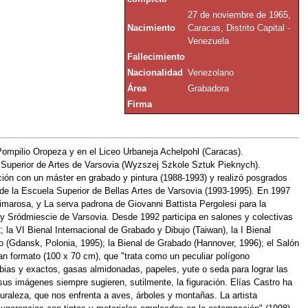
27 de noviembre de 1965,
Nacimiento
Caracas, Distrito Capital -
Venezuela
Fallecimiento
Nacionalidad
Venezolano
Área
Grabadora
Firma
ompilio Oropeza y en el Liceo Urbaneja Achelpohl (Caracas).
a Superior de Artes de Varsovia (Wyzszej Szkole Sztuk Pieknych).
ión con un máster en grabado y pintura (1988-1993) y realizó posgrados
 de la Escuela Superior de Bellas Artes de Varsovia (1993-1995). En 1997
marosa, y La serva padrona de Giovanni Battista Pergolesi para la
 Sródmiescie de Varsovia. Desde 1992 participa en salones y colectivas
; la VI Bienal Internacional de Grabado y Dibujo (Taiwan), la I Bienal
do (Gdansk, Polonia, 1995); la Bienal de Grabado (Hannover, 1996); el Salón
an formato (100 x 70 cm), que "trata como un peculiar polígono
ubias y exactos, gasas almidonadas, papeles, yute o seda para lograr las
sus imágenes siempre sugieren, sutilmente, la figuración. Elías Castro ha
uraleza, que nos enfrenta a aves, árboles y montañas. La artista