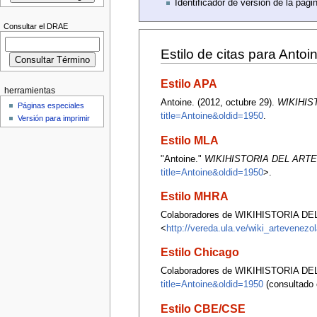
Identificador de versión de la pági
Consultar el DRAE
Estilo de citas para Antoi
Estilo APA
herramientas
Antoine. (2012, octubre 29).
WIKIHIS
Páginas especiales
title=Antoine&oldid=1950
.
Versión para imprimir
Estilo MLA
"Antoine."
WIKIHISTORIA DEL ART
title=Antoine&oldid=1950
>.
Estilo MHRA
Colaboradores de WIKIHISTORIA DE
<
http://vereda.ula.ve/wiki_artevenez
Estilo Chicago
Colaboradores de WIKIHISTORIA D
title=Antoine&oldid=1950
(consultado 
Estilo CBE/CSE