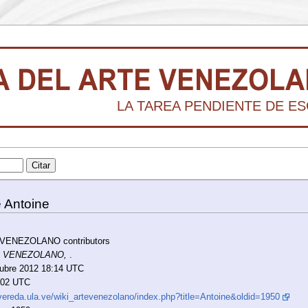
LA TAREA PENDIENTE DE ESC
e Antoine
 VENEZOLANO contributors
E VENEZOLANO,
.
ctubre 2012 18:14 UTC
9:02 UTC
/vereda.ula.ve/wiki_artevenezolano/index.php?title=Antoine&oldid=1950