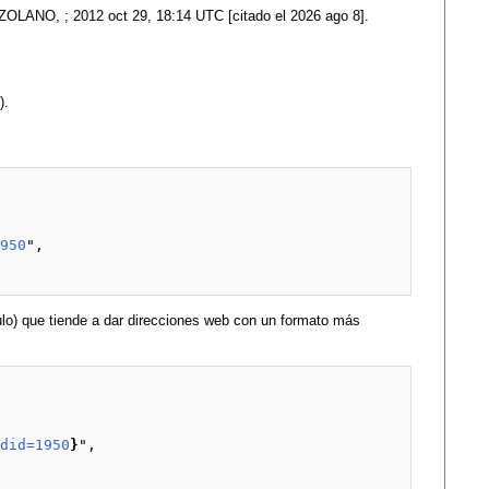
NO, ; 2012 oct 29, 18:14 UTC [citado el 2026 ago 8].
).
1950
",

lo) que tiende a dar direcciones web con un formato más
ldid=1950
}
",
