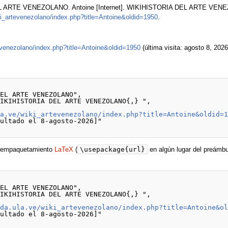
 ARTE VENEZOLANO. Antoine [Internet]. WIKIHISTORIA DEL ARTE VENEZOLA
iki_artevenezolano/index.php?title=Antoine&oldid=1950
.
tevenezolano/index.php?title=Antoine&oldid=1950
(última visita: agosto 8, 2026
la.ve/wiki_artevenezolano/index.php?title=Antoine&oldid=
\usepackage{url}
de empaquetamiento
LaTeX
(
en algún lugar del preámbu
eda.ula.ve/wiki_artevenezolano/index.php?title=Antoine&o