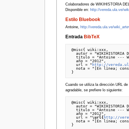
Colaboradores de WIKIHISTORIA DEL
Disponible en:
http://vereda.ula.ve/w
Estilo Bluebook
Antoine,
http://vereda.ula.ve/wiki_ar
Entrada
BibTeX
 @misc{ wiki:xxx,

   autor = "WIKIHISTORIA DEL ARTE VENEZOLANO",

   título = "Antoine --- WIKIHISTORIA DEL ARTE VENEZOLANO{,} ",

   año = "2012",

   url = "
http://vereda.u
   nota = "[En línea; consultado el 8-agosto-2026]"

Cuando se utiliza la dirección URL 
agradable, se prefiere lo siguiente:
 @misc{ wiki:xxx,

   autor = "WIKIHISTORIA DEL ARTE VENEZOLANO",

   título = "Antoine --- WIKIHISTORIA DEL ARTE VENEZOLANO{,} ",

   año = "2012",

   url = "
\url{
http://ver
   nota = "[En línea; consultado el 8-agosto-2026]"
