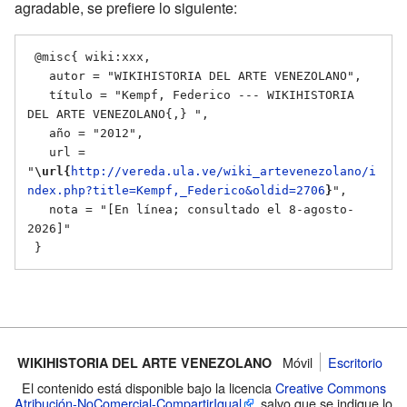
agradable, se prefiere lo siguiente:
 @misc{ wiki:xxx,

   autor = "WIKIHISTORIA DEL ARTE VENEZOLANO",

   título = "Kempf, Federico --- WIKIHISTORIA 
DEL ARTE VENEZOLANO{,} ",

   año = "2012",

   url = 
"
\url{
http://vereda.ula.ve/wiki_artevenezolano/i
ndex.php?title=Kempf,_Federico&oldid=2706
}
",

   nota = "[En línea; consultado el 8-agosto-
2026]"

Móvil
Escritorio
WIKIHISTORIA DEL ARTE VENEZOLANO
El contenido está disponible bajo la licencia
Creative Commons
Atribución-NoComercial-CompartirIgual
, salvo que se indique lo