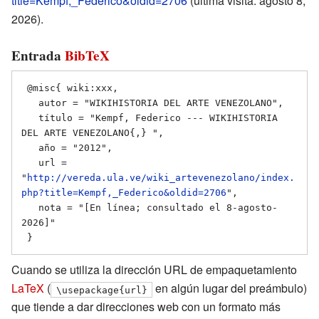
title=Kempf,_Federico&oldid=2706
(última visita: agosto 8,
2026).
Entrada
BibTeX
 @misc{ wiki:xxx,

   autor = "WIKIHISTORIA DEL ARTE VENEZOLANO",

   título = "Kempf, Federico --- WIKIHISTORIA 
DEL ARTE VENEZOLANO{,} ",

   año = "2012",

   url = 
"
http://vereda.ula.ve/wiki_artevenezolano/index.
php?title=Kempf,_Federico&oldid=2706
",

   nota = "[En línea; consultado el 8-agosto-
2026]"

Cuando se utiliza la dirección URL de empaquetamiento
LaTeX
(
en algún lugar del preámbulo)
\usepackage{url}
que tiende a dar direcciones web con un formato más