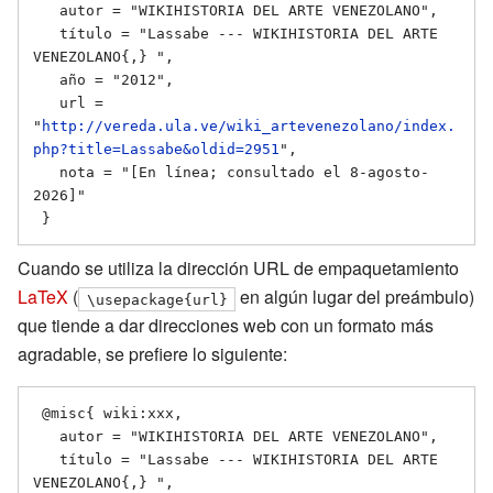
   autor = "WIKIHISTORIA DEL ARTE VENEZOLANO",

   título = "Lassabe --- WIKIHISTORIA DEL ARTE 
VENEZOLANO{,} ",

   año = "2012",

   url = 
"
http://vereda.ula.ve/wiki_artevenezolano/index.
php?title=Lassabe&oldid=2951
",

   nota = "[En línea; consultado el 8-agosto-
2026]"

Cuando se utiliza la dirección URL de empaquetamiento
LaTeX
(
en algún lugar del preámbulo)
\usepackage{url}
que tiende a dar direcciones web con un formato más
agradable, se prefiere lo siguiente:
 @misc{ wiki:xxx,

   autor = "WIKIHISTORIA DEL ARTE VENEZOLANO",

   título = "Lassabe --- WIKIHISTORIA DEL ARTE 
VENEZOLANO{,} ",
