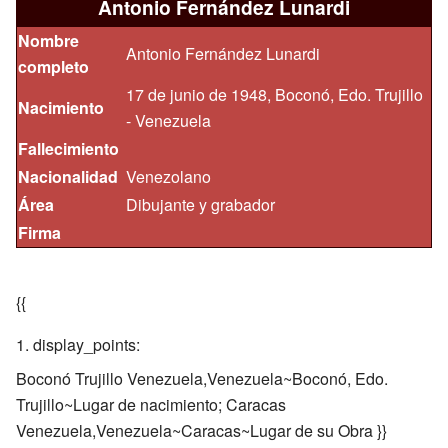
Antonio Fernández Lunardi
Nombre
Antonio Fernández Lunardi
completo
17 de junio de 1948, Boconó, Edo. Trujillo
Nacimiento
- Venezuela
Fallecimiento
Nacionalidad
Venezolano
Área
Dibujante y grabador
Firma
{{
display_points:
Boconó Trujillo Venezuela,Venezuela~Boconó, Edo.
Trujillo~Lugar de nacimiento; Caracas
Venezuela,Venezuela~Caracas~Lugar de su Obra }}