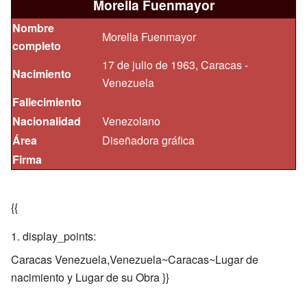
Morella Fuenmayor
Nombre
Morella Fuenmayor
completo
17 de julio de 1963, Caracas -
Nacimiento
Venezuela
Fallecimiento
Nacionalidad
Venezolano
Área
Diseñadora gráfica
Firma
{{
display_points:
Caracas Venezuela,Venezuela~Caracas~Lugar de
nacimiento y Lugar de su Obra }}