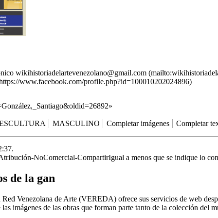
rónico
wikihistoriadelartevenezolano@gmail.com
tle=González,_Santiago&oldid=26892
»
ESCULTURA
MASCULINO
Completar imágenes
Completar te
2:37.
tribución-NoComercial-CompartirIgual
a menos que se indique lo cont
os de la gan
e la Red Venezolana de Arte (VEREDA) ofrece sus servicios de web desp
de las imágenes de las obras que forman parte tanto de la colección del