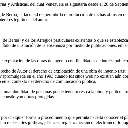
ias y Artísticas, del cual Venezuela es signataria desde el 20 de Septi
n [de Berna] la facultad de permitir la reproducción de dichas obras en d
tereses legítimos del autor.
 [de Berna] y de los Arreglos particulares existentes o que se establezcan
as a título de ilustración de la enseñanza por medio de publicaciones, emi
e explotación de las obras de ingenio con finalidades de interés público,
Derecho de Autor el derecho de explotación de una obra de ingenio (Ar
y (promulgada en el año 1993 cuando los sitios web no existían aún com
o en el contexto del derecho de comunicación pública,
l una pluralidad de personas puede tener acceso a la obra, y particularm
 constituyan obras protegidas.
ra por cualquier forma o procedimiento que permita hacerla conocer al pú
o de las artes gráficas, plásticas, registro mecánico, electrónico, fonog