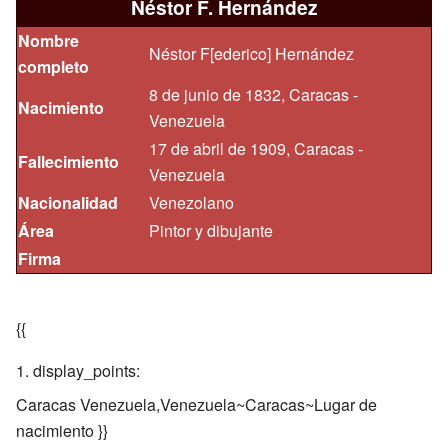
Néstor F. Hernández
Nombre
Néstor F[ederico] Hernández
completo
8 de junio de 1832, Caracas -
Nacimiento
Venezuela
17 de abril de 1909, Caracas -
Fallecimiento
Venezuela
Nacionalidad
Venezolano
Área
Pintor y dibujante
Firma
{{
display_points:
Caracas Venezuela,Venezuela~Caracas~Lugar de
nacimiento }}