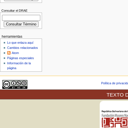
Consultar el DRAE
herramientas
Lo que enlaza aquí
Cambios relacionados
Atom
Páginas especiales
Información de la
página
Política de privaci
TEXTO D
La Galería de Arte Nacional,
servicios de web después de ha
relación a la publicación en lí
exposiciones que en sus espaci