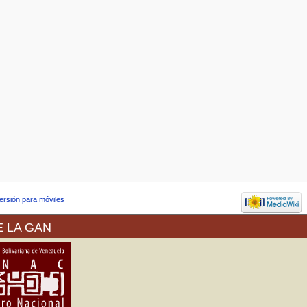
ersión para móviles
E LA GAN
a de Arte (VEREDA) ofrece sus
Propiedad Intelectual (SAPI) en
 colección del museo como de las