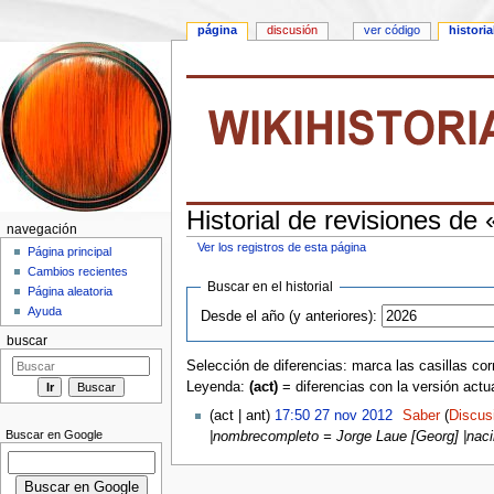
página
discusión
ver código
historia
Historial de revisiones de
navegación
Ver los registros de esta página
Página principal
Saltar a:
navegación
,
buscar
Cambios recientes
Buscar en el historial
Página aleatoria
Ayuda
Desde el año (y anteriores):
buscar
Selección de diferencias: marca las casillas cor
Leyenda:
(act)
= diferencias con la versión actu
(act | ant)
17:50 27 nov 2012
‎
Saber
(
Discus
Buscar en Google
|nombrecompleto = Jorge Laue [Georg] |nacim