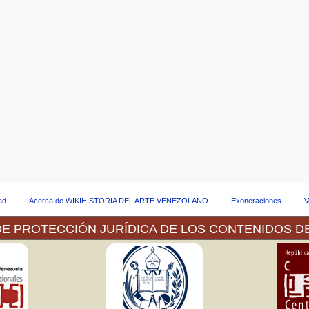
dad
Acerca de WIKIHISTORIA DEL ARTE VENEZOLANO
Exoneraciones
V
E PROTECCIÓN JURÍDICA DE LOS CONTENIDOS D
 a través de la plataforma tecnológica de la Red Venezolan
ber hecho la consulta pertinente ante el Servicio Autónomo de 
nea de las imágenes de las obras que forman parte tanto de la
os se muestran.