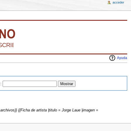
acceder
CRIBIR LA HISTORIA DEL ARTE VENEZOLANO
Ayuda
s
:
archivos}} {{Ficha de artista |titulo = Jorge Laue |imagen =