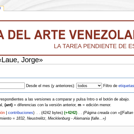
l
LA TAREA PENDIENTE DE ES
 «Laue, Jorge»
Desde el mes (y anteriores):
Filtro de
etiqueta
respondientes a las versiones a comparar y pulsa Intro o el botón de abajo.
al,
(ant)
= diferencias con la versión anterior,
m
= edición menor.
ión
|
contribuciones
)
‎
. .
(4242 bytes)
(+4242)
‎
. .
(Página creada con «{{Faltan 
iento = 1832, Neustrelitz, Mecklenburg - Alemania |falle...»)