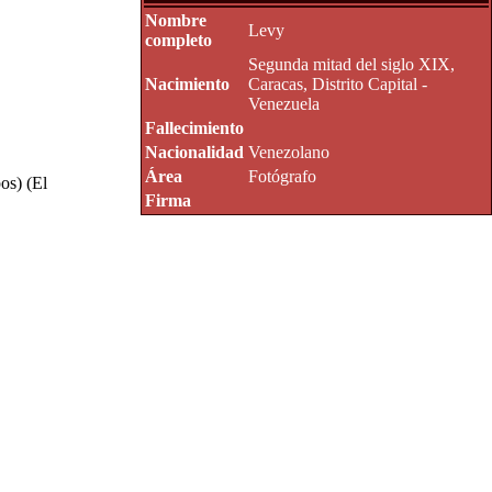
Nombre
Levy
completo
Segunda mitad del siglo XIX,
Nacimiento
Caracas, Distrito Capital -
Venezuela
Fallecimiento
Nacionalidad
Venezolano
Área
Fotógrafo
os) (El
Firma