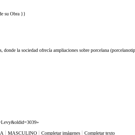
de su Obra }}
s, donde la sociedad ofrecía ampliaciones sobre porcelana (porcelanotip
tle=Levy&oldid=3039
»
ÍA
MASCULINO
Completar imágenes
Completar texto