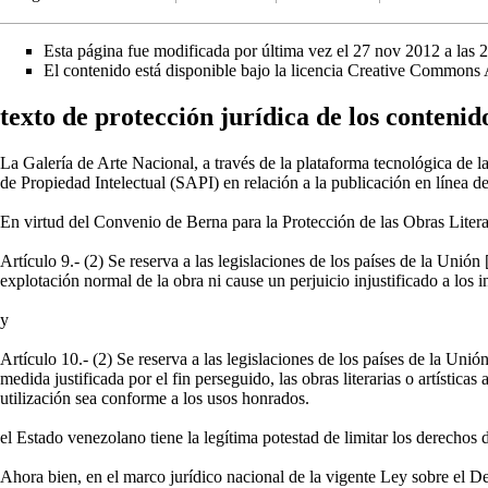
Esta página fue modificada por última vez el 27 nov 2012 a las 
El contenido está disponible bajo la licencia
Creative Commons A
texto de protección jurídica de los contenid
La Galería de Arte Nacional, a través de la plataforma tecnológica d
de Propiedad Intelectual (SAPI) en relación a la publicación en línea 
En virtud del Convenio de Berna para la Protección de las Obras Literar
Artículo 9.- (2) Se reserva a las legislaciones de los países de la Unió
explotación normal de la obra ni cause un perjuicio injustificado a los in
y
Artículo 10.- (2) Se reserva a las legislaciones de los países de la Unión
medida justificada por el fin perseguido, las obras literarias o artístic
utilización sea conforme a los usos honrados.
el Estado venezolano tiene la legítima potestad de limitar los derechos d
Ahora bien, en el marco jurídico nacional de la vigente Ley sobre el 