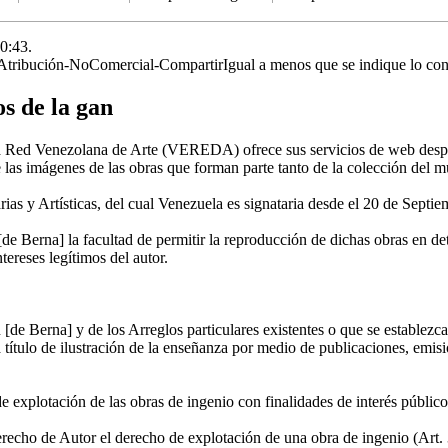
20:43.
tribución-NoComercial-CompartirIgual
a menos que se indique lo cont
os de la gan
e la Red Venezolana de Arte (VEREDA) ofrece sus servicios de web desp
de las imágenes de las obras que forman parte tanto de la colección del
ias y Artísticas, del cual Venezuela es signataria desde el 20 de Septi
n [de Berna] la facultad de permitir la reproducción de dichas obras en d
tereses legítimos del autor.
 [de Berna] y de los Arreglos particulares existentes o que se establezcan
as a título de ilustración de la enseñanza por medio de publicaciones, emi
e explotación de las obras de ingenio con finalidades de interés público,
Derecho de Autor el derecho de explotación de una obra de ingenio (Ar