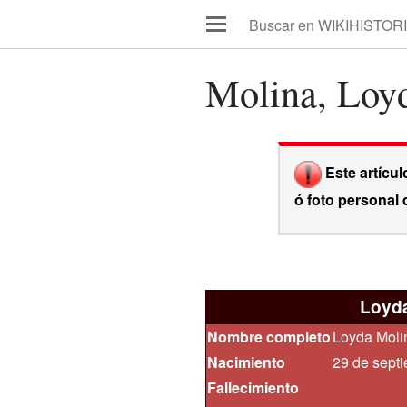
Molina, Loy
Editar
Este artícul
ó foto personal d
Loyda
Nombre completo
Loyda Moli
Nacimiento
29 de sept
Fallecimiento