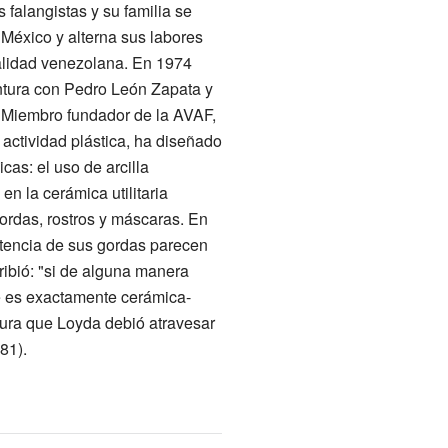
 falangistas y su familia se
 México y alterna sus labores
nalidad venezolana. En 1974
intura con Pedro León Zapata y
a. Miembro fundador de la AVAF,
actividad plástica, ha diseñado
cas: el uso de arcilla
n la cerámica utilitaria
ordas, rostros y máscaras. En
otencia de sus gordas parecen
ribió: "si de alguna manera
ce es exactamente cerámica-
ltura que Loyda debió atravesar
81).