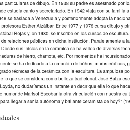
es particulares de dibujo. En 1938 su padre es asesinado por los
nde estudia canto y secretariado. En 1942 viaja con su familia a
n 1948 se traslada a Venezuela y posteriormente adopta la nacio
 profesora Esther Alzáibar. Entre 1977 y 1978 cursa dibujo y p
stóbal Rojas y, en 1980, se inscribe en los cursos de escultur
e relaciones públicas en dicha institución. Paralelamente a la 
 Desde sus inicios en la cerámica se ha valido de diversas técni
limaduras de hierro, chamota, etc. Por momentos ha incursionado e
mente se ha dedicado a la creación de búhos, muros eróticos, g
tegrado técnicas de la cerámica con la escultura. La ampulosa p
e lo que se considera como belleza tradicional. José Balza esc
e Loyda, no dudaríamos un instante en decir que ella lo que ha
ble humor de Marisol Escobar la otra vinculación con nuestra cu
 para llegar a ser la autónoma y brillante ceramista de hoy?" (19
iduales