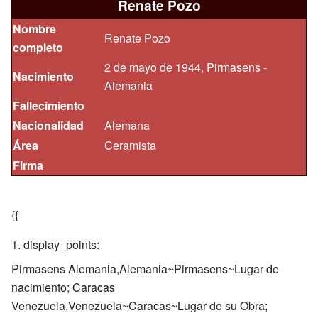
Renate Pozo
Nombre
Renate Pozo
completo
2 de mayo de 1944, Pirmasens -
Nacimiento
Alemania
Fallecimiento
Nacionalidad
Alemana
Área
Ceramista
Firma
{{
display_points:
Pirmasens Alemania,Alemania~Pirmasens~Lugar de
nacimiento; Caracas
Venezuela,Venezuela~Caracas~Lugar de su Obra;