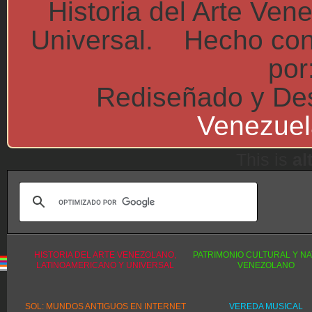
Historia del Arte Ven
Universal. Hecho co
por
Rediseñado y Des
Venezuel
This is
al
HISTORIA DEL ARTE VENEZOLANO,
PATRIMONIO CULTURAL Y N
LATINOAMERICANO Y UNIVERSAL
VENEZOLANO
SOL: MUNDOS ANTIGUOS EN INTERNET
VEREDA MUSICAL