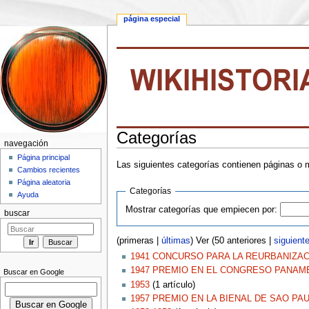
página especial
Categorías
navegación
Saltar a:
navegación
,
buscar
Página principal
Las siguientes categorías contienen páginas o
Cambios recientes
Página aleatoria
Categorías
Ayuda
Mostrar categorías que empiecen por:
buscar
(primeras |
últimas
) Ver (50 anteriores |
siguient
1941 CONCURSO PARA LA REURBANIZACI
1947 PREMIO EN EL CONGRESO PANAM
Buscar en Google
1953
‏‎ (1 artículo)
1957 PREMIO EN LA BIENAL DE SAO PAU