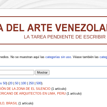
LA TAREA PENDIENTE DE ESCRIBIR 
 medios. No se muestran aquí las
categorías sin uso
. Véase también las
categ
es 50
) (
20
|
50
|
100
|
250
|
500
).
ÓN DE LA ZONA DE EL SILENCIO
‏‎ (1 artículo)
ERICANO DE ARQUITECTOS EN LIMA, PERU
‏‎ (1 artículo)
LO, BRASIL
‏‎ (1 artículo)