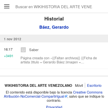
Historial
Báez, Gerardo
1 nov 2012
16:17
Saber
+3491
Página creada con «{{Faltan archivos}} {{Ficha de
artista |titulo = Gerardo Báez |imagen =
|nombrecompleto = Gerardo Báez |nacimiento = 10 de
abril de 1961, Caracas - Venezuela |fallecim...»
Móvil
Escritorio
WIKIHISTORIA DEL ARTE VENEZOLANO
El contenido está disponible bajo la licencia
Creative Commons
Atribución-NoComercial-CompartirIgual
, salvo que se indique lo
contrario.
Privacidad