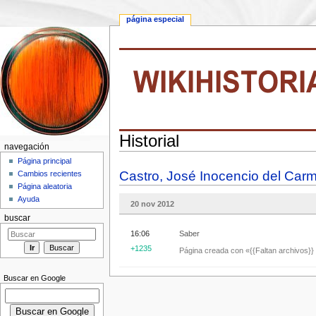
página especial
Historial
navegación
Saltar a:
navegación
,
buscar
Página principal
Castro, José Inocencio del Car
Cambios recientes
Página aleatoria
Ayuda
20 nov 2012
buscar
16:06
Saber
+1235
Página creada con «{{Faltan archivos}} 
Buscar en Google