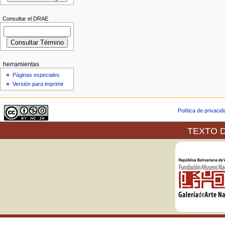
Consultar el DRAE
herramientas
Páginas especiales
Versión para imprimir
Política de privaci
TEXTO D
La Galería de Arte Nacional,
servicios de web después de ha
relación a la publicación en lí
exposiciones que en sus espaci
En virtud del Convenio de Berna
el 20 de Septiembre de 1982, e
Artículo 9.- (2) Se reserva a l