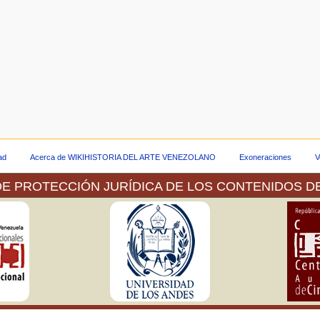
dad
Acerca de WIKIHISTORIA DEL ARTE VENEZOLANO
Exoneraciones
V
E PROTECCIÓN JURÍDICA DE LOS CONTENIDOS D
 a través de la plataforma tecnológica de la Red Venezolan
ber hecho la consulta pertinente ante el Servicio Autónomo de 
nea de las imágenes de las obras que forman parte tanto de la
os se muestran.
 para la Protección de las Obras Literarias y Artísticas, del cu
n sus
as legislaciones de los países de la Unión [de Berna] la faculta