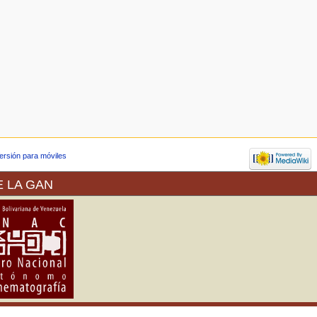
ersión para móviles
E LA GAN
a de Arte (VEREDA) ofrece sus
Propiedad Intelectual (SAPI) en
 colección del museo como de las
al Venezuela es signataria desde
d de permitir la reproducción de