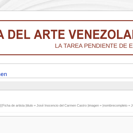
LA TAREA PENDIENTE DE E
men
{{Ficha de artista |titulo = José Inocencio del Carmen Castro |imagen = |nombrecompleto = 