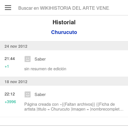
Historial
Churucuto
24 nov 2012
21:44
Saber
+1
sin resumen de edición
18 nov 2012
22:12
Saber
+3996
Página creada con «{{Faltan archivos}} {{Ficha de
artista |titulo = Churucuto |imagen = |nombrecompleto
= [Teodoro Arriens Pacheco] Churucuto |nacimiento =
25 de febrero de 1910, Maracaibo...»