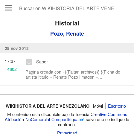
Historial
Pozo, Renate
28 nov 2012
17:27
Saber
+4602
Página creada con «{{Faltan archivos}} {{Ficha de
artista |titulo = Renate Pozo |imagen =
|nombrecompleto = Renate Pozo |nacimiento = 2 de
mayo de 1944, Pirmasens - Alemania |fallecimiento...»
Móvil
Escritorio
WIKIHISTORIA DEL ARTE VENEZOLANO
El contenido está disponible bajo la licencia
Creative Commons
Atribución-NoComercial-CompartirIgual
, salvo que se indique lo
contrario.
Privacidad