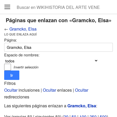
Páginas que enlazan con «Gramcko, Elsa»
←
Gramcko, Elsa
LO QUE ENLAZA AQUÍ
Página:
Espacio de nombres:
Invertir selección
Filtros
Ocultar
inclusiones |
Ocultar
enlaces |
Ocultar
redirecciones
Las siguientes páginas enlazan a
Gramcko, Elsa
:
Ver (previas 50 | siguientes 50) (
20
|
50
|
100
|
250
|
500
).