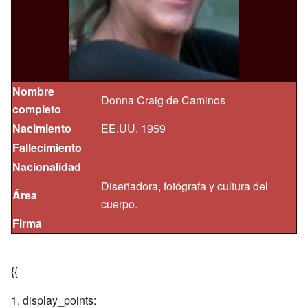
Nombre
Donna Craig de Caminos
completo
Nacimiento
EE.UU. 1959
Fallecimiento
Nacionalidad
Diseñadora, fotógrafa y cultura del
Área
cuerpo.
Firma
{{
display_points: