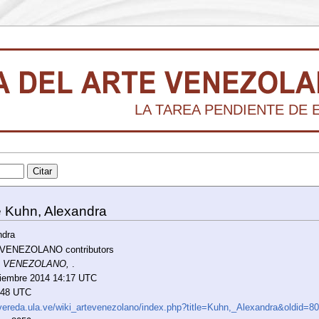
LA TAREA PENDIENTE DE ES
e Kuhn, Alexandra
ndra
 VENEZOLANO contributors
E VENEZOLANO,
.
ptiembre 2014 14:17 UTC
8:48 UTC
/vereda.ula.ve/wiki_artevenezolano/index.php?title=Kuhn,_Alexandra&oldid=8