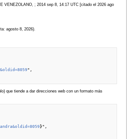
 VENEZOLANO, ; 2014 sep 8, 14:17 UTC [citado el 2026 ago
ita: agosto 8, 2026).
a&oldid=8059
",

lo) que tiende a dar direcciones web con un formato más
xandra&oldid=8059
}
",
