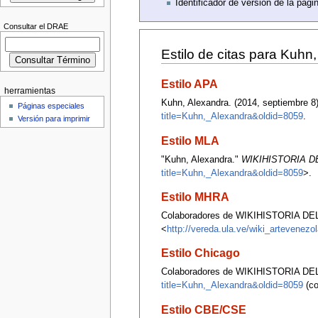
Identificador de versión de la pági
Consultar el DRAE
Estilo de citas para Kuhn
Estilo APA
herramientas
Kuhn, Alexandra. (2014, septiembre 8
Páginas especiales
title=Kuhn,_Alexandra&oldid=8059
.
Versión para imprimir
Estilo MLA
"Kuhn, Alexandra."
WIKIHISTORIA 
title=Kuhn,_Alexandra&oldid=8059
>.
Estilo MHRA
Colaboradores de WIKIHISTORIA DE
<
http://vereda.ula.ve/wiki_artevenez
Estilo Chicago
Colaboradores de WIKIHISTORIA DE
title=Kuhn,_Alexandra&oldid=8059
(co
Estilo CBE/CSE