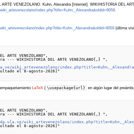
 ARTE VENEZOLANO. Kuhn, Alexandra [Internet]. WIKIHISTORIA DEL ARTE
e/wiki_artevenezolano/index.php?title=Kuhn,_Alexandra&oldid=8059
.
e/wiki_artevenezolano/index.php?title=Kuhn,_Alexandra&oldid=8059
(última vis
la.ve/wiki_artevenezolano/index.php?title=Kuhn,_Alexandr
\usepackage{url}
de empaquetamiento
LaTeX
(
en algún lugar del preámbu
eda.ula.ve/wiki_artevenezolano/index.php?title=Kuhn,_Ale