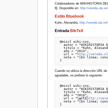
Colaboradores de WIKIHISTORIA DEL
8]. Disponible en:
http://vereda.ula.v
Estilo Bluebook
Kuhn, Alexandra,
http://vereda.ula.v
Entrada
BibTeX
 @misc{ wiki:xxx,

   autor = "WIKIHISTORIA DEL ARTE VENEZOLANO",

   título = "Kuhn, Alexandra --- WIKIHISTORIA DEL ARTE VENEZOLANO{,} ",

   año = "2014",

   url = "
http://vereda.u
   nota = "[En línea; consultado el 8-agosto-2026]"

Cuando se utiliza la dirección URL 
agradable, se prefiere lo siguiente:
 @misc{ wiki:xxx,

   autor = "WIKIHISTORIA DEL ARTE VENEZOLANO",

   título = "Kuhn, Alexandra --- WIKIHISTORIA DEL ARTE VENEZOLANO{,} ",

   año = "2014",

   url = "
\url{
http://ver
   nota = "[En línea; consultado el 8-agosto-2026]"
