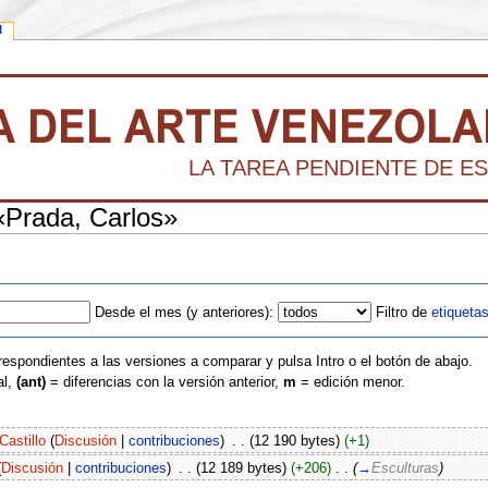
l
LA TAREA PENDIENTE DE ESC
 «Prada, Carlos»
Desde el mes (y anteriores):
Filtro de
etiqueta
respondientes a las versiones a comparar y pulsa Intro o el botón de abajo.
al,
(ant)
= diferencias con la versión anterior,
m
= edición menor.
Castillo
(
Discusión
|
contribuciones
)
‎
. .
(12 190 bytes)
(+1)
(
Discusión
|
contribuciones
)
‎
. .
(12 189 bytes)
(+206)
‎
. .
(
→
Esculturas
)