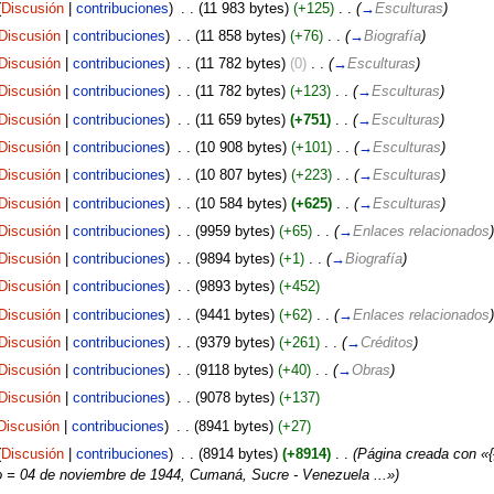
(
Discusión
|
contribuciones
)
‎
. .
(11 983 bytes)
(+125)
‎
. .
(
→
Esculturas
)
Discusión
|
contribuciones
)
‎
. .
(11 858 bytes)
(+76)
‎
. .
(
→
Biografía
)
Discusión
|
contribuciones
)
‎
. .
(11 782 bytes)
(0)
‎
. .
(
→
Esculturas
)
Discusión
|
contribuciones
)
‎
. .
(11 782 bytes)
(+123)
‎
. .
(
→
Esculturas
)
Discusión
|
contribuciones
)
‎
. .
(11 659 bytes)
(+751)
‎
. .
(
→
Esculturas
)
Discusión
|
contribuciones
)
‎
. .
(10 908 bytes)
(+101)
‎
. .
(
→
Esculturas
)
Discusión
|
contribuciones
)
‎
. .
(10 807 bytes)
(+223)
‎
. .
(
→
Esculturas
)
Discusión
|
contribuciones
)
‎
. .
(10 584 bytes)
(+625)
‎
. .
(
→
Esculturas
)
Discusión
|
contribuciones
)
‎
. .
(9959 bytes)
(+65)
‎
. .
(
→
Enlaces relacionados
)
Discusión
|
contribuciones
)
‎
. .
(9894 bytes)
(+1)
‎
. .
(
→
Biografía
)
Discusión
|
contribuciones
)
‎
. .
(9893 bytes)
(+452)
Discusión
|
contribuciones
)
‎
. .
(9441 bytes)
(+62)
‎
. .
(
→
Enlaces relacionados
)
Discusión
|
contribuciones
)
‎
. .
(9379 bytes)
(+261)
‎
. .
(
→
Créditos
)
Discusión
|
contribuciones
)
‎
. .
(9118 bytes)
(+40)
‎
. .
(
→
Obras
)
Discusión
|
contribuciones
)
‎
. .
(9078 bytes)
(+137)
Discusión
|
contribuciones
)
‎
. .
(8941 bytes)
(+27)
(
Discusión
|
contribuciones
)
‎
. .
(8914 bytes)
(+8914)
‎
. .
(Página creada con «{{
 = 04 de noviembre de 1944, Cumaná, Sucre - Venezuela ...»)