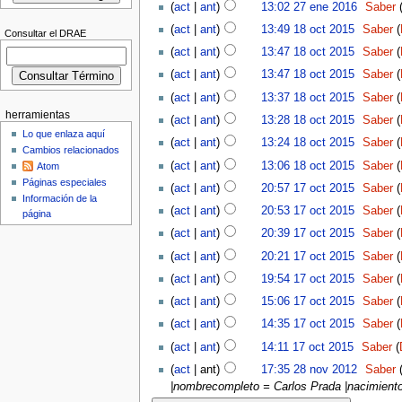
(
act
|
ant
)
13:02 27 ene 2016
‎
Saber
(
act
|
ant
)
13:49 18 oct 2015
‎
Saber
(
Consultar el DRAE
(
act
|
ant
)
13:47 18 oct 2015
‎
Saber
(
(
act
|
ant
)
13:47 18 oct 2015
‎
Saber
(
(
act
|
ant
)
13:37 18 oct 2015
‎
Saber
(
herramientas
(
act
|
ant
)
13:28 18 oct 2015
‎
Saber
(
Lo que enlaza aquí
(
act
|
ant
)
13:24 18 oct 2015
‎
Saber
(
Cambios relacionados
(
act
|
ant
)
13:06 18 oct 2015
‎
Saber
(
Atom
Páginas especiales
(
act
|
ant
)
20:57 17 oct 2015
‎
Saber
(
Información de la
(
act
|
ant
)
20:53 17 oct 2015
‎
Saber
(
página
(
act
|
ant
)
20:39 17 oct 2015
‎
Saber
(
(
act
|
ant
)
20:21 17 oct 2015
‎
Saber
(
(
act
|
ant
)
19:54 17 oct 2015
‎
Saber
(
(
act
|
ant
)
15:06 17 oct 2015
‎
Saber
(
(
act
|
ant
)
14:35 17 oct 2015
‎
Saber
(
(
act
|
ant
)
14:11 17 oct 2015
‎
Saber
(
(
act
| ant)
17:35 28 nov 2012
‎
Saber
|nombrecompleto = Carlos Prada |nacimiento