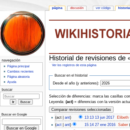
página
discusión
ver código
historia
Historial de revisiones de
navegación
Ver los registros de esta página
Página principal
Saltar a:
navegación
,
buscar
Cambios recientes
Buscar en el historial
Página aleatoria
Ayuda
Desde el año (y anteriores):
buscar
Selección de diferencias: marca las casillas cor
Leyenda:
(act)
= diferencias con la versión actu
Buscar en Google
(act |
ant
)
13:13 13 jun 2017
‎
Elibeth 
(
act
|
ant
)
15:14 27 ene 2016
‎
Saber