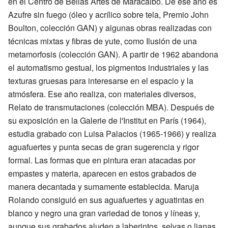
en el Centro de Bellas Artes de Maracaibo. De ese año es
Azufre sin fuego (óleo y acrílico sobre tela, Premio John
Boulton, colección GAN) y algunas obras realizadas con
técnicas mixtas y fibras de yute, como Ilusión de una
metamorfosis (colección GAN). A partir de 1962 abandona
el automatismo gestual, los pigmentos industriales y las
texturas gruesas para interesarse en el espacio y la
atmósfera. Ese año realiza, con materiales diversos,
Relato de transmutaciones (colección MBA). Después de
su exposición en la Galerie de l'Institut en París (1964),
estudia grabado con Luisa Palacios (1965-1966) y realiza
aguafuertes y punta secas de gran sugerencia y rigor
formal. Las formas que en pintura eran atacadas por
empastes y materia, aparecen en estos grabados de
manera decantada y sumamente establecida. Maruja
Rolando consiguió en sus aguafuertes y aguatintas en
blanco y negro una gran variedad de tonos y líneas y,
aunque sus grabados aluden a laberintos, selvas o lianas,