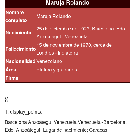
Maruja Rolando
Nombre
Maruja Rolando
completo
25 de diciembre de 1923, Barcelona, Edo.
Nacimiento
Anzoátegui - Venezuela
15 de noviembre de 1970, cerca de
Fallecimiento
Londres - Inglaterra
Nacionalidad
Venezolano
Área
Pintora y grabadora
Firma
{{
display_points:
Barcelona Anzoátegui Venezuela,Venezuela~Barcelona,
Edo. Anzoátegui~Lugar de nacimiento; Caracas