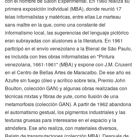
con el nombre de Salón Experimental. En 1960 realiza su
primera exposición individual (MBA), donde reunió 17
telas informalistas y matéricas, entre ellas Le marteau
sans maître en la que, como una constante del
informalismo local, las sugerencias del lenguaje pictórico
eran subrayadas con alusiones a la literatura. En 1961
participó en el envío venezolano a la Bienal de São Paulo,
es incluida con tres obras informalistas en "Pintura
venezolana, 1661-1961" (MBA) y expone con J.M. Cruxent
en el Centro de Bellas Artes de Maracaibo. De ese año es
Azufre sin fuego (óleo y acrílico sobre tela, Premio John
Boulton, colección GAN) y algunas obras realizadas con
técnicas mixtas y fibras de yute, como Ilusión de una
metamorfosis (colección GAN). A partir de 1962 abandona
el automatismo gestual, los pigmentos industriales y las
texturas gruesas para interesarse en el espacio y la
atmósfera. Ese año realiza, con materiales diversos,
Relato de transmutaciones (colección MBA). Después de