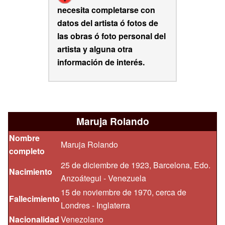
necesita completarse con
datos del artista ó fotos de
las obras ó foto personal del
artista y alguna otra
información de interés.
Maruja Rolando
Nombre
Maruja Rolando
completo
25 de diciembre de 1923, Barcelona, Edo.
Nacimiento
Anzoátegui - Venezuela
15 de noviembre de 1970, cerca de
Fallecimiento
Londres - Inglaterra
Nacionalidad
Venezolano