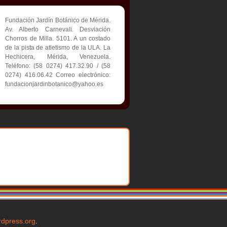
Fundación Jardín Botánico de Mérida.
Av. Alberto Carnevali. Desviación
Chorros de Milla. 5101. A un costado
de la pista de atletismo de la ULA. La
Hechicera, Mérida, Venezuela.
Teléfono: (58 0274) 417.32.90 / (58
0274) 416.06.42 Correo electrónico:
fundacionjardinbotanico@yahoo.es
dpress.org
.