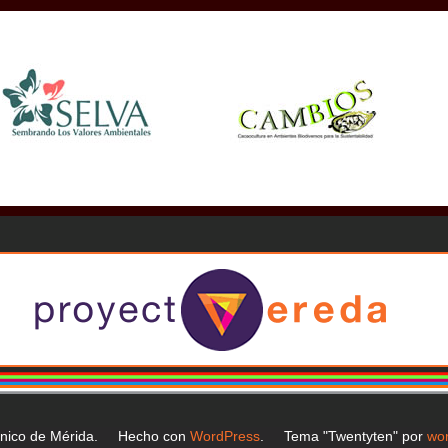
ánico de Mérida. Hecho con
WordPress
. Tema "Twentyten" por
wor