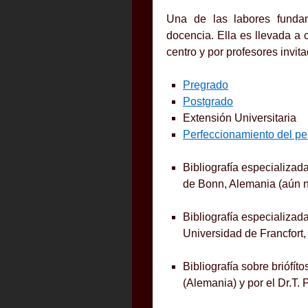
Una de las labores fundam
docencia. Ella es llevada a 
centro y por profesores invit
Pregrado
Postgrado
Extensión Universitaria
Perfeccionamiento del pe
Bibliografía especializad
de Bonn, Alemania (aún n
Bibliografía especializa
Universidad de Francfort,
Bibliografía sobre briófít
(Alemania) y por el Dr.T. 