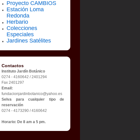
Proyecto CAMBIOS
Estación Loma
Redonda
Herbario
Colecciones
Especiales
Jardines Satélites
Contactos
Instituto Jardín Botánico
0274 - 4160642 / 2401294
Fax 2401297
Email:
fundacionjardinbotanico@yahoo.es
Selva para cualquier tipo de
reservación
0274 - 4173290 / 4160642
Horario: De 8 am a 5 pm.